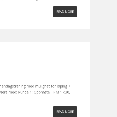
READ MORE
 mandagstrening med mulighet for løping +
g kan være med: Runde 1: Oppmøte TPM 17:30,
READ MORE