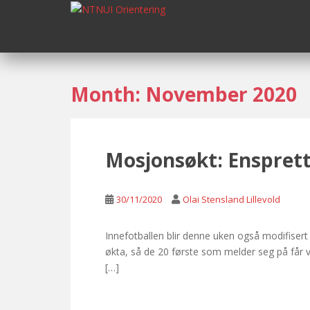
S
k
i
p
t
o
Month:
November 2020
m
a
i
n
Mosjonsøkt: Enspret
c
o
n
30/11/2020
Olai Stensland Lillevold
t
e
Innefotballen blir denne uken også modifiser
n
økta, så de 20 første som melder seg på får 
t
[…]