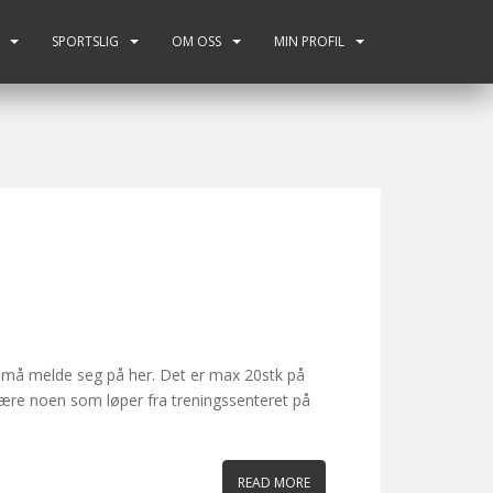
SPORTSLIG
OM OSS
MIN PROFIL
n må melde seg på her. Det er max 20stk på
være noen som løper fra treningssenteret på
READ MORE