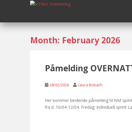
S
k
i
p
t
o
Month:
February 2026
m
a
i
n
Påmelding OVERNATT
c
o
n
28/02/2026
Laura Bobach
t
e
Her kommer bindende påmelding til NM sprint 
n
fra d. 10/04-12/04. Fredag: Individuell sprint 
t