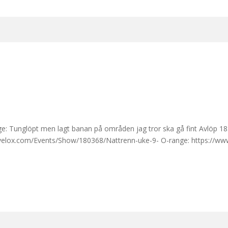
läge: Tunglöpt men lagt banan på områden jag tror ska gå fint Avlöp 
livelox.com/Events/Show/180368/Nattrenn-uke-9- O-range: https://www