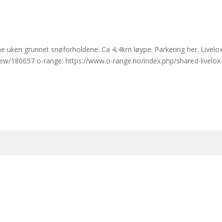
nne uken grunnet snøforholdene. Ca 4,4km løype. Parkering her. Livelox
ew/180657 o-range: https://www.o-range.no/index.php/shared-livelox