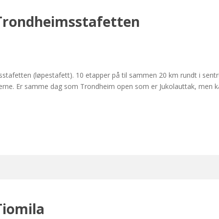
Trondheimsstafetten
stafetten (løpestafett). 10 etapper på til sammen 20 km rundt i sent
v løperne. Er samme dag som Trondheim open som er Jukolauttak, men
Tiomila