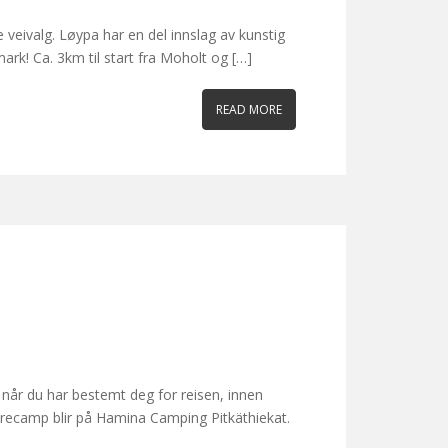
 veivalg. Løypa har en del innslag av kunstig
ark! Ca. 3km til start fra Moholt og […]
READ MORE
 når du har bestemt deg for reisen, innen
i Precamp blir på Hamina Camping Pitkäthiekat.