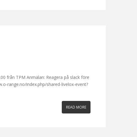
18.00 från TPM Anmälan: Reagera på slack före
.o-range.no/index.php/shared-livelox-event?
READ MORE