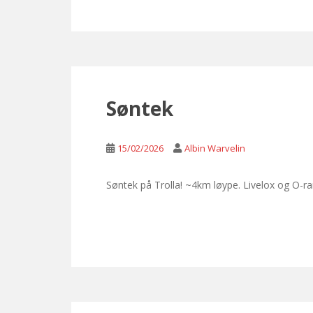
Søntek
15/02/2026
Albin Warvelin
Søntek på Trolla! ~4km løype. Livelox og O-r