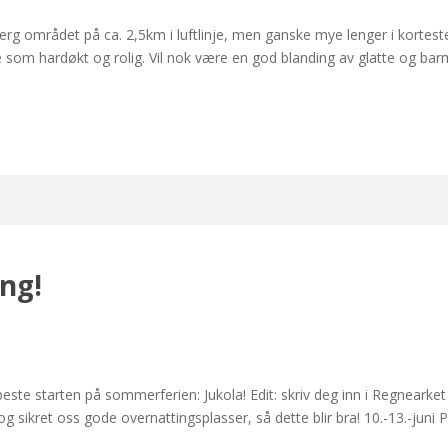
erg området på ca. 2,5km i luftlinje, men ganske mye lenger i korteste
 som hardøkt og rolig. Vil nok være en god blanding av glatte og barm
ng!
te starten på sommerferien: Jukola! Edit: skriv deg inn i Regnearket
og sikret oss gode overnattingsplasser, så dette blir bra! 10.-13.-jun