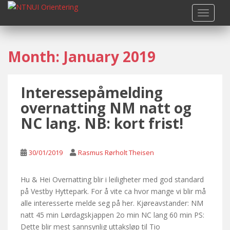
S
TOGGLE
k
i
p
Month:
January 2019
t
o
m
Interessepåmelding
a
i
overnatting NM natt og
n
NC lang. NB: kort frist!
c
o
n
30/01/2019
Rasmus Rørholt Theisen
t
e
Hu & Hei Overnatting blir i leiligheter med god standard
n
på Vestby Hyttepark. For å vite ca hvor mange vi blir må
t
alle interesserte melde seg på her. Kjøreavstander: NM
natt 45 min Lørdagskjappen 2o min NC lang 60 min PS:
Dette blir mest sannsynlig uttaksløp til Tio