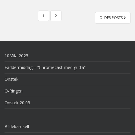
POSTS
1
2
OLDER POSTS
PAGINATION
10Mila 2025
Faddermiddag – “Chromecast med gutta”
Onstek
O-Ringen
Onstek 20.05
Bildekarusell