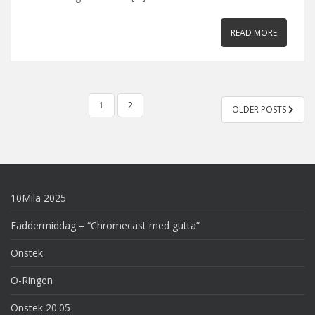
READ MORE
POSTS
1
2
OLDER POSTS
PAGINATION
10Mila 2025
Faddermiddag – “Chromecast med gutta”
Onstek
O-Ringen
Onstek 20.05