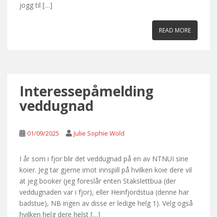
jogg til […]
READ MORE
Interessepåmelding
veddugnad
01/09/2025
Julie Sophie Wold
I år som i fjor blir det veddugnad på en av NTNUI sine
koier. Jeg tar gjerne imot innspill på hvilken koie dere vil
at jeg booker (jeg foreslår enten Stakslettbua (der
veddugnaden var i fjor), eller Heinfjordstua (denne har
badstue), NB ingen av disse er ledige helg 1). Velg også
hvilken helg dere helst […]