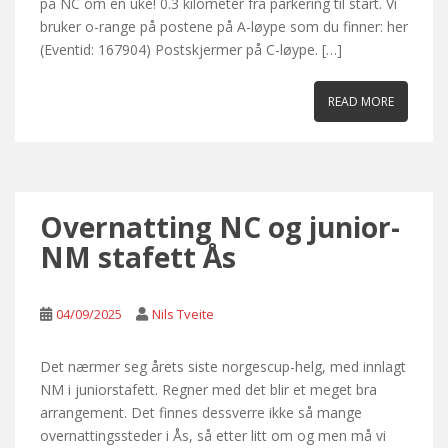
på NC om en uke! 0.3 kilometer fra parkering til start. Vi
bruker o-range på postene på A-løype som du finner: her
(Eventid: 167904) Postskjermer på C-løype. […]
READ MORE
Overnatting NC og junior-
NM stafett Ås
04/09/2025
Nils Tveite
Det nærmer seg årets siste norgescup-helg, med innlagt
NM i juniorstafett. Regner med det blir et meget bra
arrangement. Det finnes dessverre ikke så mange
overnattingssteder i Ås, så etter litt om og men må vi