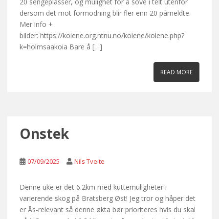
20 sengeplasser, og mulighet for å sove i telt utenfor
dersom det mot formodning blir fler enn 20 påmeldte.
Mer info +
bilder: https://koiene.org.ntnu.no/koiene/koiene.php?
k=holmsaakoia Bare å […]
READ MORE
Onstek
07/09/2025
Nils Tveite
Denne uke er det 6.2km med kuttemuligheter i
varierende skog på Bratsberg Øst! Jeg tror og håper det
er Ås-relevant så denne økta bør prioriteres hvis du skal