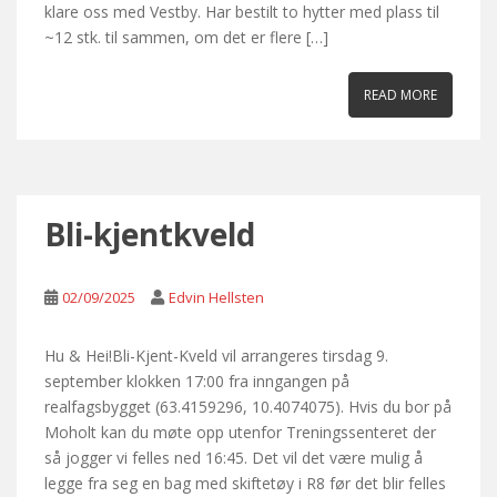
klare oss med Vestby. Har bestilt to hytter med plass til
~12 stk. til sammen, om det er flere […]
READ MORE
Bli-kjentkveld
02/09/2025
Edvin Hellsten
Hu & Hei!Bli-Kjent-Kveld vil arrangeres tirsdag 9.
september klokken 17:00 fra inngangen på
realfagsbygget (63.4159296, 10.4074075). Hvis du bor på
Moholt kan du møte opp utenfor Treningssenteret der
så jogger vi felles ned 16:45. Det vil det være mulig å
legge fra seg en bag med skiftetøy i R8 før det blir felles