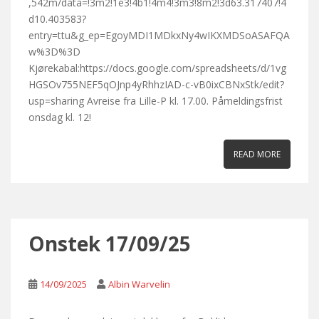
,542m/data=!3m2!1e3!4b1!4m4!3m3!8m2!3d63.317407!4
d10.403583?
entry=ttu&g_ep=EgoyMDI1MDkxNy4wIKXMDSoASAFQA
w%3D%3D
Kjørekabal:https://docs.google.com/spreadsheets/d/1vg
HGSOv755NEF5qOJnp4yRhhzIAD-c-vB0ixCBNxStk/edit?
usp=sharing Avreise fra Lille-P kl. 17.00. Påmeldingsfrist
onsdag kl. 12!
READ MORE
Onstek 17/09/25
14/09/2025
Albin Warvelin