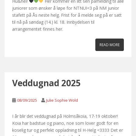
Hu&hei!
Her kommer en litt sen påmelding til alle
juniorer som ønsker å løpe for NTNUI<3 på NM junior
stafett på Ås neste helg. Frist for å melde seg på er satt
til nå på søndag (14.) kl. 18. Innbydelsen til
arrangementet finnes her.
READ MORE
Veddugnad 2025
08/09/2025
Julie Sophie Wold
I år blir det veddugnad på Holmsåkoia, 17-19 oktober!
Koia har badstue og piano, noe som lover godt for en
koselig tur og perfekt oppladning til H-Helg <3333 Det er