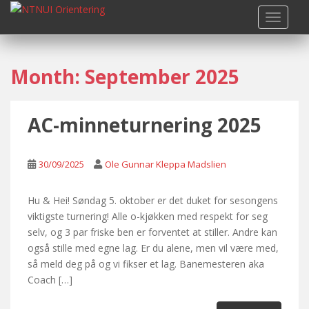
S
TOGGLE
k
i
p
Month:
September 2025
t
o
m
AC-minneturnering 2025
a
i
n
30/09/2025
Ole Gunnar Kleppa Madslien
c
o
n
Hu & Hei! Søndag 5. oktober er det duket for sesongens
t
viktigste turnering! Alle o-kjøkken med respekt for seg
e
selv, og 3 par friske ben er forventet at stiller. Andre kan
n
også stille med egne lag. Er du alene, men vil være med,
t
så meld deg på og vi fikser et lag. Banemesteren aka
Coach […]