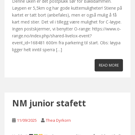
Denne uken er det postplukk sør for Baklidammen.
Løypen er 5,5km og har gode kuttemuligheter! Stiene på
kartet er tatt bort (anbefales), men er også mulig å få
kart med stier. Det vil i tillegg være mulighet for C-løype.
Ingen postskjermer, vi benytter O-range: https://www.o-
range.no/index.php/shared-livelox-event?
event_id=168481 600m fra parkering til start. Obs: løypa
ligger helt inntil sperra […]
READ MORE
NM junior stafett
11/09/2025
Thea Dyrkorn