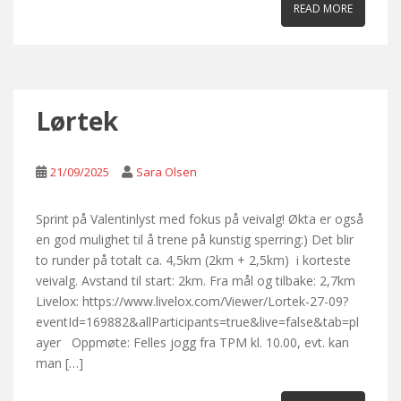
READ MORE
Lørtek
21/09/2025
Sara Olsen
Sprint på Valentinlyst med fokus på veivalg! Økta er også
en god mulighet til å trene på kunstig sperring:) Det blir
to runder på totalt ca. 4,5km (2km + 2,5km) i korteste
veivalg. Avstand til start: 2km. Fra mål og tilbake: 2,7km
Livelox: https://www.livelox.com/Viewer/Lortek-27-09?
eventId=169882&allParticipants=true&live=false&tab=pl
ayer Oppmøte: Felles jogg fra TPM kl. 10.00, evt. kan
man […]