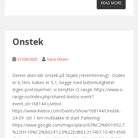
READ MORE
Onstek
21/09/2025
Sara Olsen
Denne uken blir onstek på Skjøla (=kremterreng) . Dudes
er 6,1km, babes er 5,1, begge med kuttemuligheter
Ingen postskjermer, vi benytter O-range: https://www.o-
range.no/index.php/shared-livelox-event?
event_id=168144 Livelox:
https://www.livelox.com/Events/Show/168144/Onstek-
24-09 Ish 1 km motbakke til start Parkering:
https://www.google.com/maps/place/63%C2%B019’02.7
%22N+10%C2%B024’12.9%22E/@63.317407,10.4014506