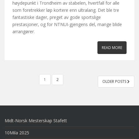
høydepunkt i Trondheim av stabelen, hvertfall for alle
som foretrekker løp kortere enn ultralang. Det ble tre
fantastiske dager, preget av gode sportslige
prestasjoner, og for NTNUI-gjengens del, mange blide
arrangører.
READ MORE
POSTS
1
2
OLDER POSTS
PAGINATION
Midt-Norsk Mesterskap Stafett
10Mila 2025