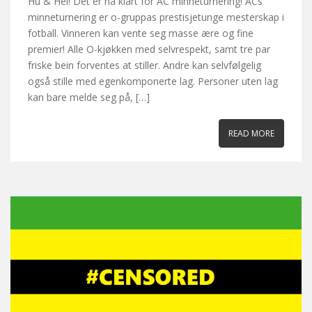
Hu & Hei! Det er nå klart for AC minneturnering! ACs
minneturnering er o-gruppas prestisjetunge mesterskap i
fotball. Vinneren kan vente seg masse ære og fine
premier! Alle O-kjøkken med selvrespekt, samt tre par
friske bein forventes at stiller. Andre kan selvfølgelig
også stille med egenkomponerte lag. Personer uten lag
kan bare melde seg på, […]
READ MORE