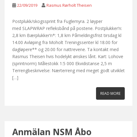
22/09/2019
Rasmus Rørholt Theisen
Postplukk/skogssprint fra Fuglemyra. 2 løyper
med SLAPWRAP refleksbånd på postene. Postplukker’n:
2,8 km Bærplukker’n*: 1,8 km Påmeldingsfrist tirsdag kl
14.00 Avløping fra Moholt Treningssenter kl 18.00 for
dagløpere** og 20.00 for nattrevene. Ta kontakt med
Rasmus Theisen hvis hodelykt ønskes lånt. Kart: Lohove
(sprintnorm) Målestokk 1:5 000 Ekvidistanse 2,5 m
Terrengbeskrivelse: Nærterreng med meget godt utviklet
[…]
READ MORE
Anmälan NSM Åbo