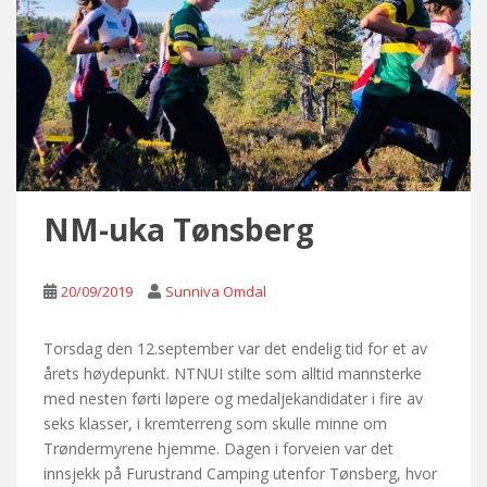
NM-uka Tønsberg
20/09/2019
Sunniva Omdal
Torsdag den 12.september var det endelig tid for et av
årets høydepunkt. NTNUI stilte som alltid mannsterke
med nesten førti løpere og medaljekandidater i fire av
seks klasser, i kremterreng som skulle minne om
Trøndermyrene hjemme. Dagen i forveien var det
innsjekk på Furustrand Camping utenfor Tønsberg, hvor