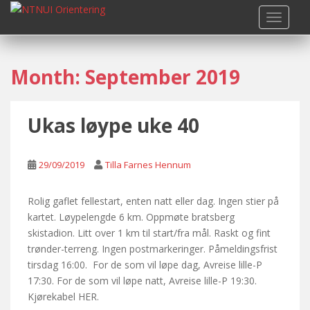
S
TOGGLE
k
i
p
Month:
September 2019
t
o
m
Ukas løype uke 40
a
i
n
29/09/2019
Tilla Farnes Hennum
c
o
n
Rolig gaflet fellestart, enten natt eller dag. Ingen stier på
t
kartet. Løypelengde 6 km. Oppmøte bratsberg
e
skistadion. Litt over 1 km til start/fra mål. Raskt og fint
n
trønder-terreng. Ingen postmarkeringer. Påmeldingsfrist
t
tirsdag 16:00. For de som vil løpe dag, Avreise lille-P
17:30. For de som vil løpe natt, Avreise lille-P 19:30.
Kjørekabel HER.