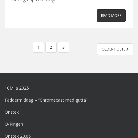
READ MORE
POSTS
1
2
3
OLDER POSTS
PAGINATION
10Mila 2025
Faddermiddag – “Chromecast med gutta”
Onstek
O-Ringen
Onstek 20.05