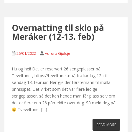
Overnatting til skio på
Meråker (12-13. feb)
26/01/2022
Aurora Gjølsjø
Hu og hei! Det er reservert 26 sengeplasser på
Teveltunet, https://teveltunet.no/, fra lørdag 12. til
søndag 13. februar. Her gjelder førstemann til mølla
prinsippet. Det virket som det var flere ledige
sengeplasser, så det kan hende man får plass selv om
det er flere enn 26 påmeldte over deg. Så meld deg på!
Tveveltunet […]
READ MORE