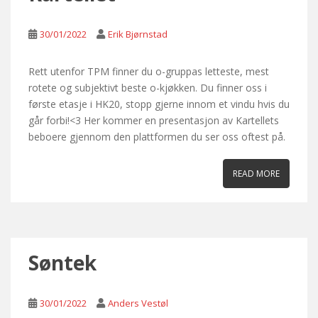
30/01/2022
Erik Bjørnstad
Rett utenfor TPM finner du o-gruppas letteste, mest
rotete og subjektivt beste o-kjøkken. Du finner oss i
første etasje i HK20, stopp gjerne innom et vindu hvis du
går forbi!<3 Her kommer en presentasjon av Kartellets
beboere gjennom den plattformen du ser oss oftest på.
READ MORE
Søntek
30/01/2022
Anders Vestøl