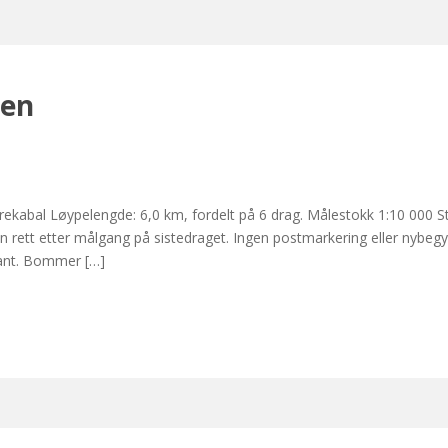
sen
ørekabal Løypelengde: 6,0 km, fordelt på 6 drag. Målestokk 1:10 000 S
n rett etter målgang på sistedraget. Ingen postmarkering eller nybegyn
kant. Bommer […]