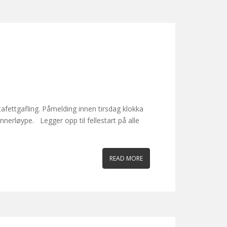
tafettgafling. Påmelding innen tirsdag klokka
nerløype. Legger opp til fellestart på alle
READ MORE