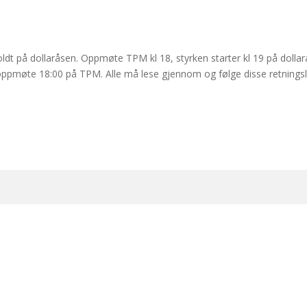
i holdt på dollaråsen. Oppmøte TPM kl 18, styrken starter kl 19 på do
oppmøte 18:00 på TPM. Alle må lese gjennom og følge disse retning