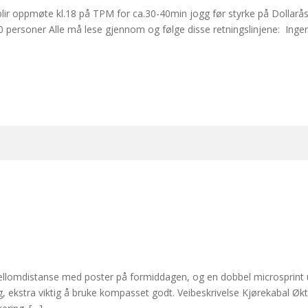
 blir oppmøte kl.18 på TPM for ca.30-40min jogg før styrke på Dollarå
 20 personer Alle må lese gjennom og følge disse retningslinjene: Ing
ellomdistanse med poster på formiddagen, og en dobbel microsprint u
ng, ekstra viktig å bruke kompasset godt. Veibeskrivelse Kjørekabal Ø