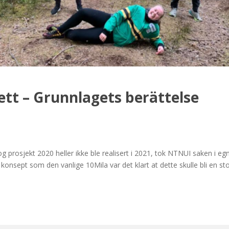
tt – Grunnlagets berättelse
og prosjekt 2020 heller ikke ble realisert i 2021, tok NTNUI saken i egn
nsept som den vanlige 10Mila var det klart at dette skulle bli en st