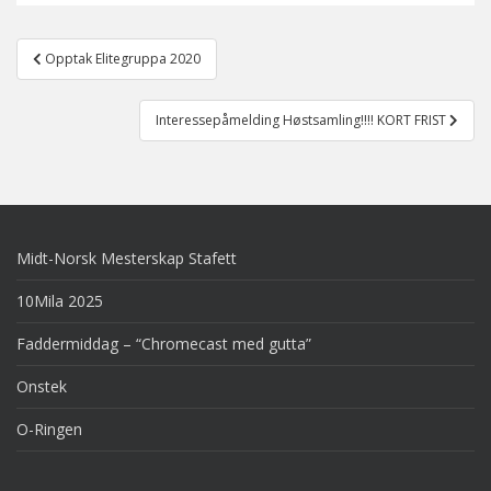
Post
Opptak Elitegruppa 2020
navigation
Interessepåmelding Høstsamling!!!! KORT FRIST
Midt-Norsk Mesterskap Stafett
10Mila 2025
Faddermiddag – “Chromecast med gutta”
Onstek
O-Ringen