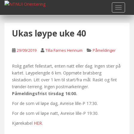
S
TOGGLE
k
i
p
Ukas løype uke 40
t
o
m
29/09/2019
Tilla Farnes Hennum
Påmeldinger
a
i
n
Rolig gaflet fellestart, enten natt eller dag. Ingen stier på
c
kartet. Løypelengde 6 km. Oppmøte bratsberg
o
skistadion. Litt over 1 km til start/fra mål. Raskt og fint
n
trønder-terreng. Ingen postmarkeringer.
t
Påmeldingsfrist tirsdag 16:00.
e
For de som vil løpe dag, Avreise lille-P 17:30.
n
For de som vil løpe natt, Avreise lille-P 19:30.
t
Kjørekabel
HER.