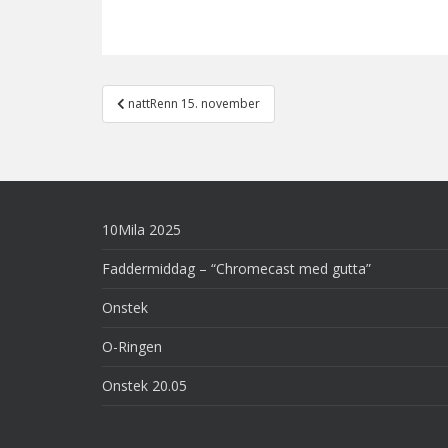
Post
nattRenn 15. november
navigation
10Mila 2025
Faddermiddag – “Chromecast med gutta”
Onstek
O-Ringen
Onstek 20.05