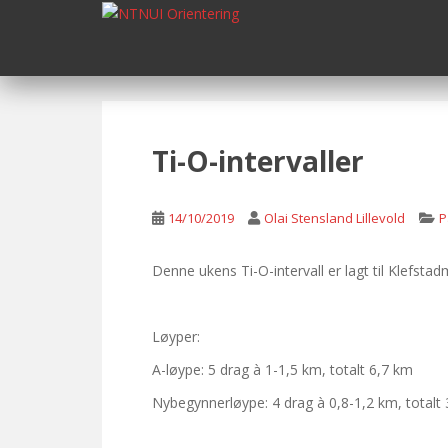
S
k
i
p
t
o
m
Ti-O-intervaller
a
i
n
14/10/2019
Olai Stensland Lillevold
P
c
o
Denne ukens Ti-O-intervall er lagt til Klefst
n
t
e
Løyper:
n
A-løype: 5 drag à 1-1,5 km, totalt 6,7 km
t
Nybegynnerløype: 4 drag à 0,8-1,2 km, totalt