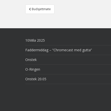
Post
Budsjettmøte
navigation
10Mila 2025
Faddermiddag – “Chromecast med gutta”
Onstek
O-Ringen
Onstek 20.05