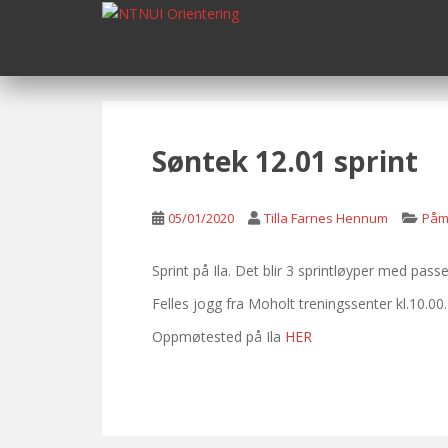
S
k
i
p
t
o
m
Søntek 12.01 sprint
a
i
n
05/01/2020
Tilla Farnes Hennum
Påm
c
o
Sprint på Ila. Det blir 3 sprintløyper med passe
n
Felles jogg fra Moholt treningssenter kl.10.00.
t
e
Oppmøtested på Ila
HER
n
t