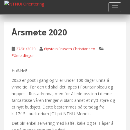
S
TOGGLE
k
i
p
Årsmøte 2020
t
o
m
27/01/2020
Øystein Fruseth Christiansen
a
Påmeldinger
i
n
c
Hu&Hei!
o
2020 er godt i gang og vi er under 100 dager unna å
n
vinne tio. Før den tid skal det løpes i Fountainbleau og
t
hoppes i Rustadrenna, men for å lede oss inn i denne
e
fantastiske våren trenger vi blant annet et nytt styre og
n
et nytt budsjett. Dette bestemmes på torsdag fra
t
kl.17:15 i auditorium JC1 på NTNU Moholt.
Det blir enkel servering med kaffe, kake og te. Håper å
se så mange som mulig der!