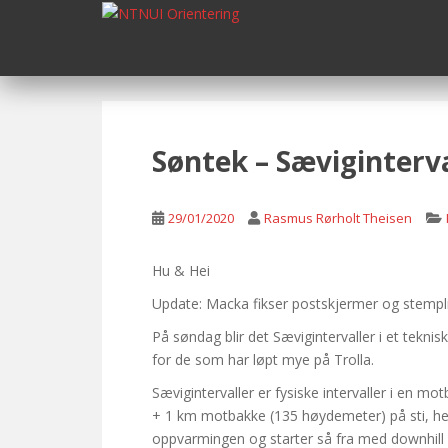
S
k
i
p
t
o
m
Søntek – Sæviginterva
a
i
n
29/01/2020
Rasmus Rørholt Theisen
c
o
Hu & Hei
n
Update: Macka fikser postskjermer og stempli
t
e
På søndag blir det Sævigintervaller i et teknis
n
for de som har løpt mye på Trolla.
t
Sævigintervaller er fysiske intervaller i en 
+ 1 km motbakke (135 høydemeter) på sti, her 
oppvarmingen og starter så fra med downhill 