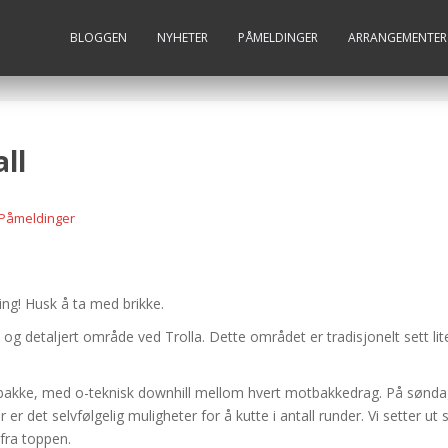
BLOGGEN
NYHETER
PÅMELDINGER
ARRANGEMENTER
ll
Påmeldinger
ng! Husk å ta med brikke.
k og detaljert område ved Trolla. Dette området er tradisjonelt sett lit
motbakke, med o-teknisk downhill mellom hvert motbakkedrag. På søndag
er det selvfølgelig muligheter for å kutte i antall runder. Vi setter 
fra toppen.