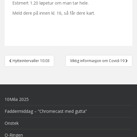
Estimert 1.20 løpetur om man tar hele.
Meld dere på innen kl. 16, så får dere kart.
Post
Hytteintervaller 10.03
Viktig informasjon om Covid-19
navigation
10Mila 2025
Faddermiddag – “Chromecast med gutta”
Onstek
O-Ringen