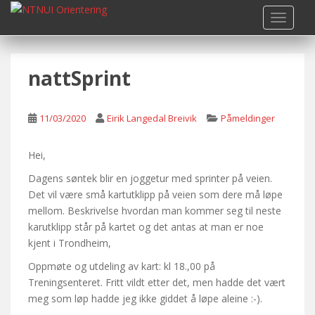
S
TOGGLE
k
i
p
nattSprint
t
o
m
11/03/2020
Eirik Langedal Breivik
Påmeldinger
a
i
n
Hei,
c
Dagens søntek blir en joggetur med sprinter på veien.
o
Det vil være små kartutklipp på veien som dere må løpe
n
mellom. Beskrivelse hvordan man kommer seg til neste
t
karutklipp står på kartet og det antas at man er noe
e
kjent i Trondheim,
n
Oppmøte og utdeling av kart: kl 18.,00 på
t
Treningsenteret. Fritt vildt etter det, men hadde det vært
meg som løp hadde jeg ikke giddet å løpe aleine :-).