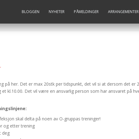
BLOGGEN
NYHETER
PÅMELDINGER
ARRANGEMENTER
r
 på her. Det er max 20stk per tidspunkt, det vil si at dersom det er 
og et kl.10.00. Det vil være en ansvarlig person som har ansvaret på hver
ningslinjene:
eksjon skal delta på noen av O-gruppas treninger!
 og etter trening
t deg