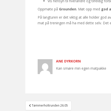
Vis hensyn til hverandre og tilfeldig fo
Oppmøte på
Grounden
. Møt opp med
god 
På langturen er det viktig at alle holder god
mat på treningen må ha med dette selv. Det er
ANE DYRKORN
Kan smøre min egen matpakke
Post
Tømmerholtrunden 26.05
navigation