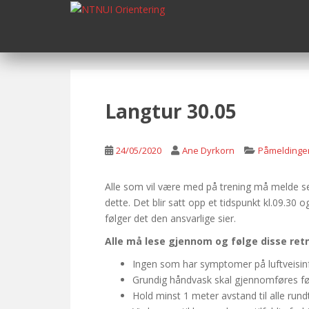
S
k
i
p
t
o
m
Langtur 30.05
a
i
n
24/05/2020
Ane Dyrkorn
Påmeldinge
c
o
Alle som vil være med på trening må melde seg
n
dette. Det blir satt opp et tidspunkt kl.09.30 
t
følger det den ansvarlige sier.
e
Alle må lese gjennom og følge disse ret
n
t
Ingen som har symptomer på luftveisinf
Grundig håndvask skal gjennomføres før
Hold minst 1 meter avstand til alle rund