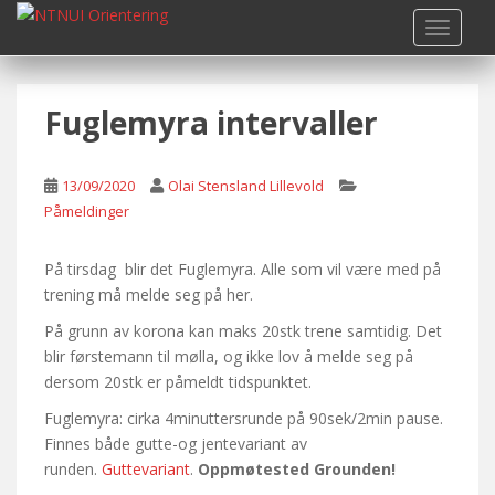
S
TOGGLE
k
i
p
Fuglemyra intervaller
t
o
m
13/09/2020
Olai Stensland Lillevold
a
Påmeldinger
i
n
c
På tirsdag blir det Fuglemyra. Alle som vil være med på
o
trening må melde seg på her.
n
På grunn av korona kan maks 20stk trene samtidig. Det
t
blir førstemann til mølla, og ikke lov å melde seg på
e
dersom 20stk er påmeldt tidspunktet.
n
Fuglemyra: cirka 4minuttersrunde på 90sek/2min pause.
t
Finnes både gutte-og jentevariant av
runden.
Guttevariant
.
Oppmøtested Grounden!