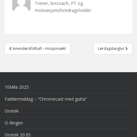
Trener, livscoach, PT og
motivasjonsforedragsholder
Post
Innendørsfotball – mosjonsøkt
Lørdagslangtur
navigation
10Mila 2025
Faddermiddag – “Chromecast med gutta”
Onstek
O-Ringen
Onstek 20.05