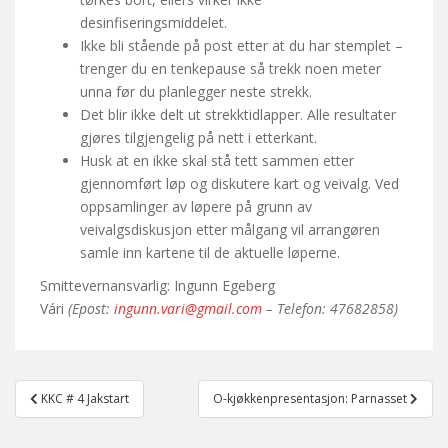
desinfiseringsmiddelet.
Ikke bli stående på post etter at du har stemplet –
trenger du en tenkepause så trekk noen meter
unna før du planlegger neste strekk.
Det blir ikke delt ut strekktidlapper. Alle resultater
gjøres tilgjengelig på nett i etterkant.
Husk at en ikke skal stå tett sammen etter
gjennomført løp og diskutere kart og veivalg. Ved
oppsamlinger av løpere på grunn av
veivalgsdiskusjon etter målgang vil arrangøren
samle inn kartene til de aktuelle løperne.
Smittevernansvarlig: Ingunn Egeberg
Vári
(Epost:
ingunn.vari@gmail.com
– Telefon: 47682858)
Post
KKC # 4 Jakstart
O-kjøkkenpresentasjon: Parnasset
navigation