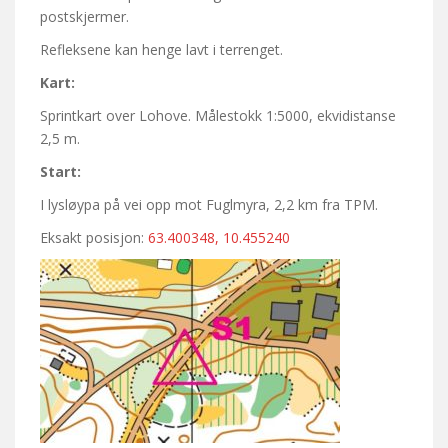
postskjermer.
Refleksene kan henge lavt i terrenget.
Kart:
Sprintkart over Lohove. Målestokk 1:5000, ekvidistanse
2,5 m.
Start:
I lysløypa på vei opp mot Fuglmyra, 2,2 km fra TPM.
Eksakt posisjon:
63.400348, 10.455240