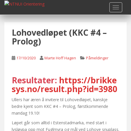
S
TOGGLE
k
i
p
Lohovedløpet (KKC #4 –
t
o
Prolog)
m
a
i
17/10/2020
Marte Hoff Hagen
Påmeldinger
n
c
o
Resultater:
https://brikke
n
sys.no/result.php?id=3980
t
e
Ullers har æren å invitere til Lohovedløpet, kanskje
n
bedre kjent som KKC #4 – Prolog, førstkommende
t
mandag 19.10!
Løpet går som alltid i Estenstadmarka, med start i
lysløypa opp mot Fuglmyra og mål ved Lohove snuplass.