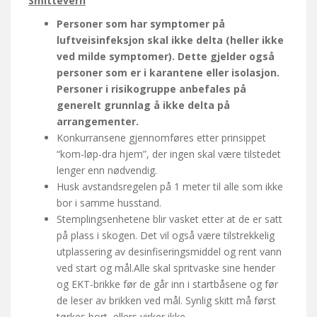
Smittevern
Personer som har symptomer på
luftveisinfeksjon skal ikke delta (heller ikke
ved milde symptomer). Dette gjelder også
personer som er i karantene eller isolasjon.
Personer i risikogruppe anbefales på
generelt grunnlag å ikke delta på
arrangementer.
Konkurransene gjennomføres etter prinsippet
“kom-løp-dra hjem”, der ingen skal være tilstedet
lenger enn nødvendig.
Husk avstandsregelen på 1 meter til alle som ikke
bor i samme husstand.
Stemplingsenhetene blir vasket etter at de er satt
på plass i skogen. Det vil også være tilstrekkelig
utplassering av desinfiseringsmiddel og rent vann
ved start og mål.Alle skal spritvaske sine hender
og EKT-brikke før de går inn i startbåsene og før
de leser av brikken ved mål. Synlig skitt må først
tørkes bort, ellers virker ikke