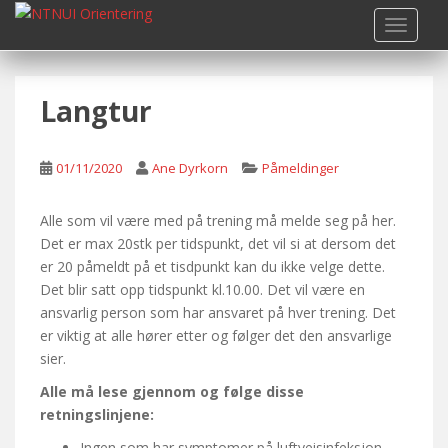
S
TOGGLE
k
i
p
Langtur
t
o
m
01/11/2020
Ane Dyrkorn
Påmeldinger
a
i
n
Alle som vil være med på trening må melde seg på her.
c
Det er max 20stk per tidspunkt, det vil si at dersom det
o
er 20 påmeldt på et tisdpunkt kan du ikke velge dette.
n
Det blir satt opp tidspunkt kl.10.00. Det vil være en
t
ansvarlig person som har ansvaret på hver trening. Det
e
er viktig at alle hører etter og følger det den ansvarlige
n
sier.
t
Alle må lese gjennom og følge disse
retningslinjene:
Ingen som har symptomer på luftveisinfeksjon