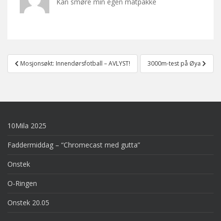
Kan smøre min egen matpakke
Post
Mosjonsøkt: Innendørsfotball – AVLYST!
3000m-test på Øya
navigation
10Mila 2025
Faddermiddag – “Chromecast med gutta”
Onstek
O-Ringen
Onstek 20.05