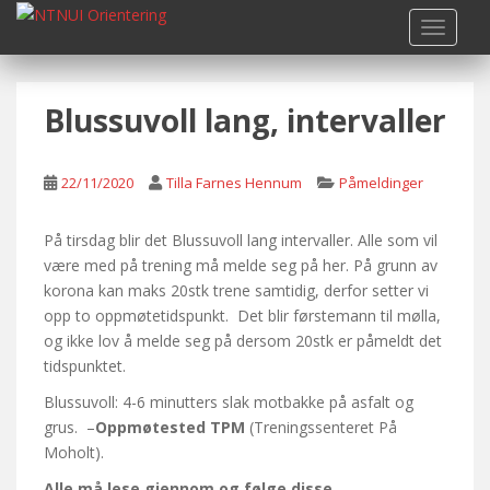
S
TOGGLE
k
i
p
Blussuvoll lang, intervaller
t
o
m
22/11/2020
Tilla Farnes Hennum
Påmeldinger
a
i
n
På tirsdag blir det Blussuvoll lang intervaller. Alle som vil
c
være med på trening må melde seg på her. På grunn av
o
korona kan maks 20stk trene samtidig, derfor setter vi
n
opp to oppmøtetidspunkt. Det blir førstemann til mølla,
t
og ikke lov å melde seg på dersom 20stk er påmeldt det
e
tidspunktet.
n
Blussuvoll: 4-6 minutters slak motbakke på asfalt og
t
grus. –
Oppmøtested TPM
(Treningssenteret På
Moholt).
Alle må lese gjennom og følge disse