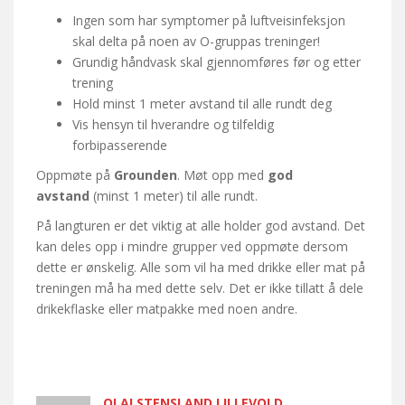
Ingen som har symptomer på luftveisinfeksjon
skal delta på noen av O-gruppas treninger!
Grundig håndvask skal gjennomføres før og etter
trening
Hold minst 1 meter avstand til alle rundt deg
Vis hensyn til hverandre og tilfeldig
forbipasserende
Oppmøte på
Grounden
. Møt opp med
god
avstand
(minst 1 meter) til alle rundt.
På langturen er det viktig at alle holder god avstand. Det
kan deles opp i mindre grupper ved oppmøte dersom
dette er ønskelig. Alle som vil ha med drikke eller mat på
treningen må ha med dette selv. Det er ikke tillatt å dele
drikekflaske eller matpakke med noen andre.
OLAI STENSLAND LILLEVOLD