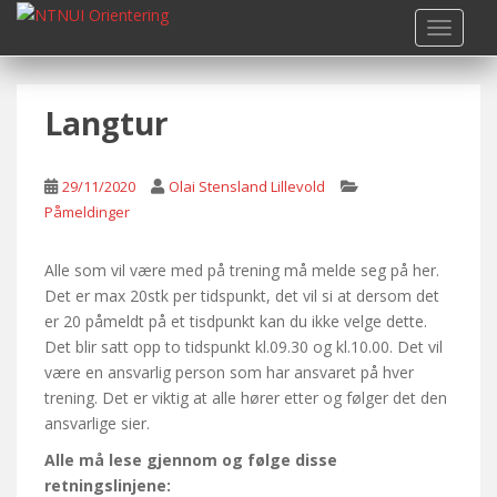
S
TOGGLE
k
i
p
Langtur
t
o
m
29/11/2020
Olai Stensland Lillevold
a
Påmeldinger
i
n
c
Alle som vil være med på trening må melde seg på her.
o
Det er max 20stk per tidspunkt, det vil si at dersom det
n
er 20 påmeldt på et tisdpunkt kan du ikke velge dette.
t
Det blir satt opp to tidspunkt kl.09.30 og kl.10.00. Det vil
e
være en ansvarlig person som har ansvaret på hver
n
trening. Det er viktig at alle hører etter og følger det den
t
ansvarlige sier.
Alle må lese gjennom og følge disse
retningslinjene: