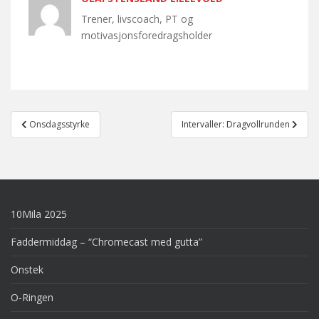
Trener, livscoach, PT og
motivasjonsforedragsholder
Post
Onsdagsstyrke
Intervaller: Dragvollrunden
navigation
10Mila 2025
Faddermiddag – “Chromecast med gutta”
Onstek
O-Ringen