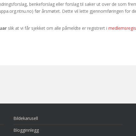
ngsforslag, benkeforslag eller forslag til saker ut over de som fr
uppa.org.ntnu.no) før årsmøtet. Dette vil lette gjennomføringen for dir
nuar
slik at vi får sjekket om alle påmeldte er registrert i
medlemsregist
Bildekarusell
Blogginnlegg