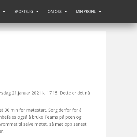
SPORTSLIG
OM OSS
MIN PROFIL
sdag 21.januar 2021 kl 17:15. Dette er det nå
t 30 min før møtestart. Sørg derfor for å
anbefales også å bruke Teams på pcen og
bbyrommet til selve møtet, så møt opp senest
r.