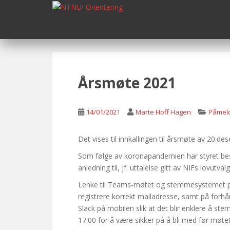
S
k
i
p
t
o
m
Årsmøte 2021
a
i
n
14/01/2021
Marte Hoff Hagen
Påmeld
c
o
Det vises til innkallingen til årsmøte av 20.d
n
Som følge av koronapandemien har styret beslu
t
anledning til, jf. uttalelse gitt av NIFs lovutva
e
n
Lenke til Teams-møtet og stemmesystemet på et
t
registrere korrekt mailadresse, samt på forh
Slack på mobilen slik at det blir enklere å s
17:00 for å være sikker på å bli med før møte