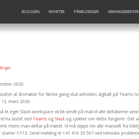
BLOGGEN
NYHETER
PÅMELDINGER
ARRANGEMENTER
inger
esember 2020.
ttet at årsmøtet for første gang skal avholdes digitalt på Teams tor
lg 12. mars 2020.
 eget Slack-workspace vil bli sendt på mail til alle deltakerne senes
ånd ha lastet ned
Teams
og
Slack
og sjekket om dette fungerer. Det 
temme mens man deltar på møtet. Vi må slippe inn alle manuelt fra lo
t starter 17:15. Send melding til +47 416 33 507 ved tekniske probleme