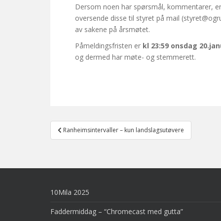
Dersom noen har spørsmål, kommentarer, endri
oversende disse til styret på mail (styret@ogr
av sakene på årsmøtet.
Påmeldingsfristen er
kl 23:59 onsdag 20.ja
og dermed har møte- og stemmerett.
Post
Ranheimsintervaller – kun landslagsutøvere
navigation
10Mila 2025
Faddermiddag – “Chromecast med gutta”