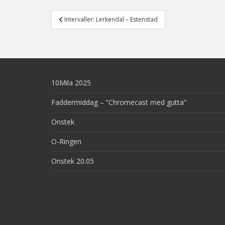
Post
Intervaller: Lerkendal – Estenstad
navigation
10Mila 2025
Faddermiddag – “Chromecast med gutta”
Onstek
O-Ringen
Onstek 20.05