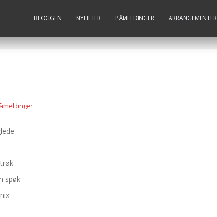
BLOGGEN
NYHETER
PÅMELDINGER
ARRANGEMENTER
åmeldinger
glede
trøk
en spøk
onix