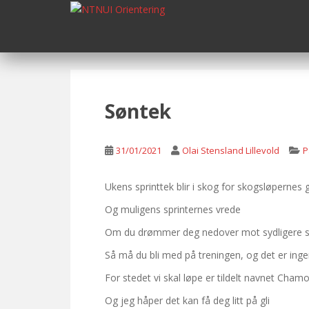
S
k
i
p
t
o
m
Søntek
a
i
n
31/01/2021
Olai Stensland Lillevold
P
c
o
Ukens sprinttek blir i skog for skogsløpernes 
n
Og muligens sprinternes vrede
t
e
Om du drømmer deg nedover mot sydligere s
n
Så må du bli med på treningen, og det er ing
t
For stedet vi skal løpe er tildelt navnet Cham
Og jeg håper det kan få deg litt på gli