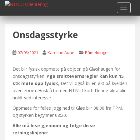
S
TOGGLE
k
i
p
Onsdagsstyrke
t
o
m
07/03/2021
Karoline Aune
Påmeldinger
a
i
n
Det blir fysisk oppmøte på dojoen på Gløshaugen for
c
onsdagsstyrken.
Pga smittevernsregler kan kun 15
o
stk møte opp fysisk
, Det vil også bli en økt på kvelden
n
over zoom. Husk å ta med NTNUI-kort! Denne økta blir
t
holdt ved interesse.
e
Oppmøte for felles jogg ned til Gløs blir 08:00 fra TPM,
n
og styrken begynner 08:20.
t
Alle må lese gjennom og følge disse
retningslinjene: