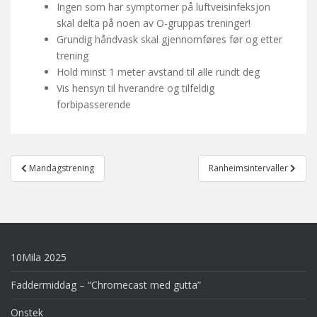
Ingen som har symptomer på luftveisinfeksjon
skal delta på noen av O-gruppas treninger!
Grundig håndvask skal gjennomføres før og etter
trening
Hold minst 1 meter avstand til alle rundt deg
Vis hensyn til hverandre og tilfeldig
forbipasserende
Post
Mandagstrening
Ranheimsintervaller
navigation
10Mila 2025
Faddermiddag – “Chromecast med gutta”
Onstek