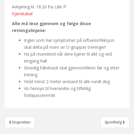
Avkjøring kl. 18:20 fra Lille-P
Kjørekabal
Alle må lese gjennom og følge disse
retningslinjene:
Ingen som har symptomer på luftveisinfeksjon
skal delta på noen av O-gruppas treninger!
Ha på munnbind når dere kjører til økt og ved
inngang hall
Grundig håndvask skal gjennomføres før og etter
trening
Hold minst 2 meter avstand til alle rundt deg
Vis hensyn til hverandre og tilfeldig
forbipasserende
Post
Enspretten
Sprinthelg
navigation