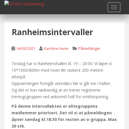
S
TOGGLE
k
i
p
Ranheimsintervaller
t
o
m
14/03/2021
Karoline Aune
Påmeldinger
a
i
n
Tirsdag har vi Ranheimshallen kl. 19 – 20:00. Vi løper 6-
c
10*1000/800m med noen litt raskere 200 metere
o
etterpå.
n
Oppvarmingen foregår utendørs før vi går inn i hallen.
t
Og det er kun nødvendig at en trener registrerer
e
treningsgruppen ved ankomst hall for smittesporing.
n
På denne intervalløkten er elitegruppens
t
medlemmer prioritert. Det vil si at påmeldingen
åpner søndag kl.18:30 for resten av o-gruppa. Max
20 stk.