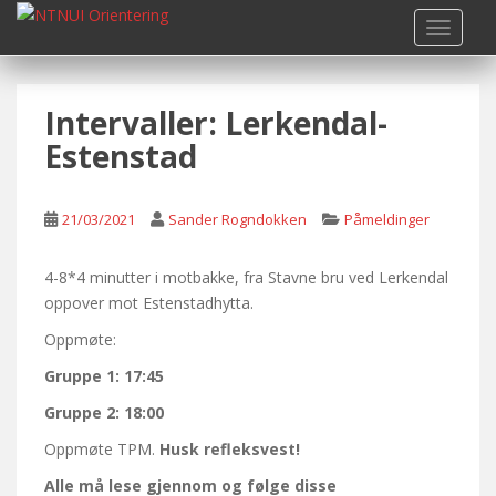
S
TOGGLE
k
i
p
Intervaller: Lerkendal-
t
o
Estenstad
m
a
i
21/03/2021
Sander Rogndokken
Påmeldinger
n
c
4-8*4 minutter i motbakke, fra Stavne bru ved Lerkendal
o
oppover mot Estenstadhytta.
n
Oppmøte:
t
e
Gruppe 1: 17:45
n
Gruppe 2: 18:00
t
Oppmøte TPM.
Husk refleksvest!
Alle må lese gjennom og følge disse