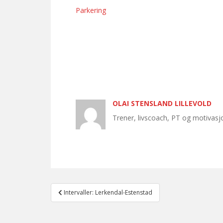
Parkering
OLAI STENSLAND LILLEVOLD
Trener, livscoach, PT og motivas
Post
Intervaller: Lerkendal-Estenstad
navigation