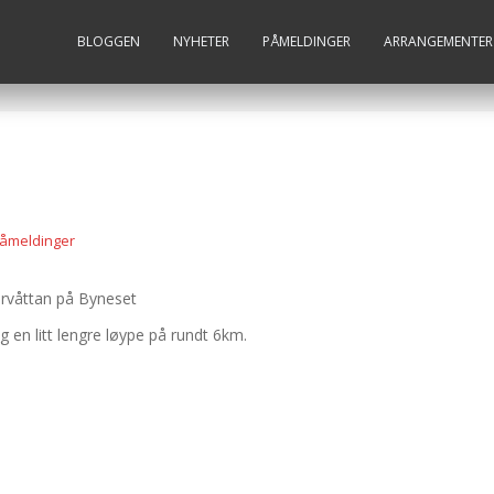
BLOGGEN
NYHETER
PÅMELDINGER
ARRANGEMENTER
åmeldinger
ervåttan på Byneset
g en litt lengre løype på rundt 6km.