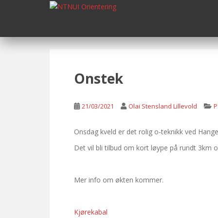
S
k
i
p
t
o
m
Onstek
a
i
n
21/03/2021
Olai Stensland Lillevold
P
c
o
Onsdag kveld er det rolig o-teknikk ved Hang
n
Det vil bli tilbud om kort løype på rundt 3km o
t
e
n
Mer info om økten kommer.
t
Kjørekabal