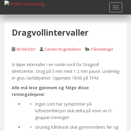
S
TOGGLE
k
i
p
Dragvollintervaller
t
o
m
05/04/2021
Sander Rogndokken
Påmeldinger
a
i
n
Vi løper intervaller i en runde nord for Dragvoll
c
idrettsenter. Drag på 5 min med 1-2 min pause. Underlag
o
er grus-/asfaltpartier. Oppmøte 18:00 på TPM.
n
Alle må lese gjennom og følge disse
t
retningslinjene:
e
Ingen som har symptomer på
n
luftveisinfeksjon skal delta på noen av O-
t
gruppas treninger!
Grundig håndvask skal gjennomføres før og