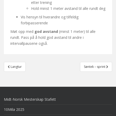
etter trening
Hold minst 1 meter avstand til alle rundt deg
Vis hensyn til hverandre og tilfeldig
forbipasserende
Møt opp med
god avstand
(minst 1 meter) til alle
rundt. Pass på å hold god avstand til andre i
intervallpausene også.
Post
Langtur
Søntek – sprint
navigation
Midt-Norsk Mesterskap Stafett
10Mila 2025