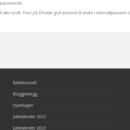
rbipasserende
il alle rundt. Pass på å holde god avstand til andre i intervallpausene 
Bildekarusell
Blogginnlegg
Dyrehagen
Julekalender 2022
Julekalender 2023