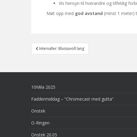
Vis hensyn til hverandre og tilfeldig fo
Møt opp med
god avstand
(minst 1 meter) t
Post
Intervaller: Blussuvoll lang
navigation
10Mila 2025
Faddermiddag – “Chromecast med gutta”
Onstek
O-Ringen
Onstek 20.05