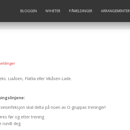
BLOGGEN
NYHETER
PÅMELDINGER
ARRANGEMENTER
eldinger
eks. Liaåsen, Flatlia eller Vikåsen-Lade.
ningslinjene:
eisinfeksjon skal delta på noen av O-gruppas treninger!
es før og etter trening
le rundt deg