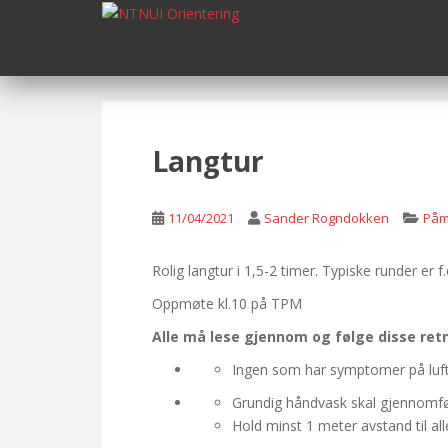
S
k
i
p
t
o
m
Langtur
a
i
n
11/04/2021
Sander Rogndokken
Påm
c
o
Rolig langtur i 1,5-2 timer. Typiske runder er f.
n
Oppmøte kl.10 på TPM
t
e
Alle må lese gjennom og følge disse ret
n
Ingen som har symptomer på luftv
t
Grundig håndvask skal gjennomfør
Hold minst 1 meter avstand til al