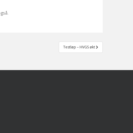
også.
Testløp – HVGS økt