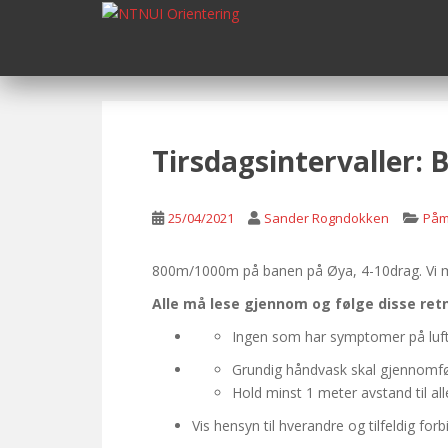
S
k
i
p
t
o
m
Tirsdagsintervaller
a
i
n
25/04/2021
Sander Rogndokken
Påm
c
o
800m/1000m på banen på Øya, 4-10drag. Vi m
n
Alle må lese gjennom og følge disse ret
t
e
Ingen som har symptomer på luftv
n
Grundig håndvask skal gjennomfør
t
Hold minst 1 meter avstand til al
Vis hensyn til hverandre og tilfeldig fo