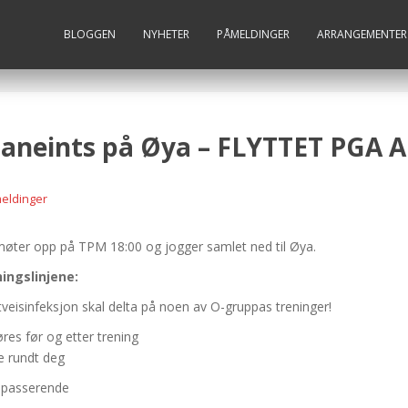
BLOGGEN
NYHETER
PÅMELDINGER
ARRANGEMENTER
: Baneints på Øya – FLYTTET P
eldinger
øter opp på TPM 18:00 og jogger samlet ned til Øya.
ningslinjene:
eisinfeksjon skal delta på noen av O-gruppas treninger!
es før og etter trening
le rundt deg
rbipasserende