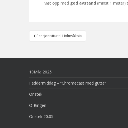
Møt opp med
god avstand
(minst 1 meter) t
Post
Pensjonisttur til Holmsåkoia
navigation
10Mila 2025
Faddermiddag – “Chromecast med gutta”
Onstek
O-Ringen
Onstek 20.05