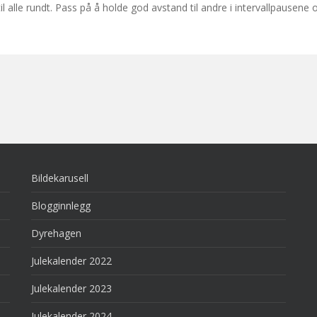
il alle rundt. Pass på å holde god avstand til andre i intervallpausene 
Bildekarusell
Blogginnlegg
Dyrehagen
Julekalender 2022
Julekalender 2023
Julekalender 2024