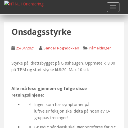
S
TOGGLE
k
i
p
Onsdagsstyrke
t
o
m
25/04/2021
Sander Rogndokken
Påmeldinger
a
i
n
Styrke på idrettsbygget på Gløshaugen. Oppmøte kl.8:00
c
på TPM og start styrke kl.8:20. Max 10 stk
o
n
Alle må lese gjennom og følge disse
t
retningslinjene:
e
n
Ingen som har symptomer på
t
luftveisinfeksjon skal delta på noen av O-
gruppas treninger!
Grundig håndvask skal gjennomføres før og