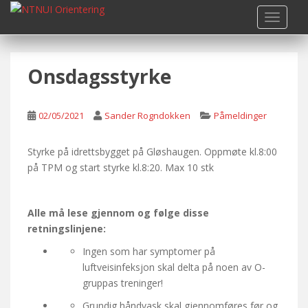
S
TOGGLE
k
i
p
Onsdagsstyrke
t
o
m
02/05/2021
Sander Rogndokken
Påmeldinger
a
i
n
Styrke på idrettsbygget på Gløshaugen. Oppmøte kl.8:00
c
på TPM og start styrke kl.8:20. Max 10 stk
o
n
Alle må lese gjennom og følge disse
t
retningslinjene:
e
n
Ingen som har symptomer på
t
luftveisinfeksjon skal delta på noen av O-
gruppas treninger!
Grundig håndvask skal gjennomføres før og