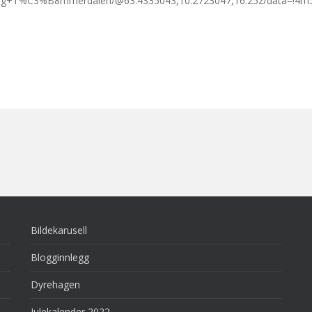
ring+T%C3%B8mmerdalen/@63.4335043,10.2723047,16.25z/data=!4m
Bildekarusell
Blogginnlegg
Dyrehagen
Julekalender 2022