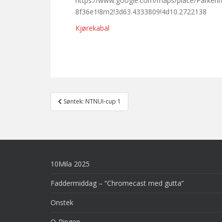
https://www.google.com/maps/place/Parke
8f36e1!8m2!3d63.4333809!4d10.2722138
Kjørekabal
Post
Søntek: NTNUI-cup 1
navigation
10Mila 2025
Faddermiddag – “Chromecast med gutta”
Onstek
O-Ringen