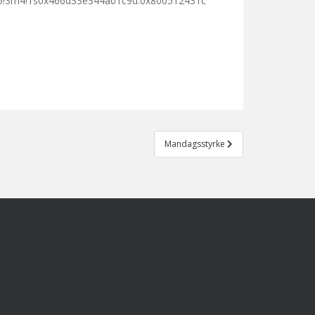
5!3m4!1s0x466d33e344a01c9d:0x800512431c
Mandagsstyrke