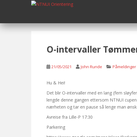
S
k
i
p
t
o
m
O-intervaller Tømme
a
i
n
21/05/2021
John Runde
Påmeldinger
c
o
Hu & Hei!
n
Det blir O-intervaller med en lang (fem sløyfer
t
lengde denne gangen ettersom NTNUI cupen er i
e
nærheten og tar en pause så lenge man ønsker f
n
t
Avreise fra Lille-P 17:30
Parkering