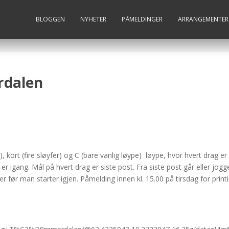
BLOGGEN
NYHETER
PÅMELDINGER
ARRANGEMENTER
rdalen
), kort (fire sløyfer) og C (bare vanlig løype) løype, hvor hvert drag er
gang. Mål på hvert drag er siste post. Fra siste post går eller jogge
ør man starter igjen. Påmelding innen kl. 15.00 på tirsdag for printi