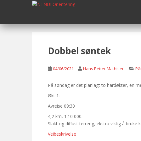
S
k
i
p
t
o
m
Dobbel søntek
a
i
n
04/06/2021
Hans Petter Mathisen
På
c
o
På søndag er det planlagt to hardøkter, en 
n
Økt 1:
t
e
Avreise 09:30
n
4,2 km, 1:10 000.
t
Slakt og diffust terreng, ekstra viktig å bruk
Veibeskrivelse