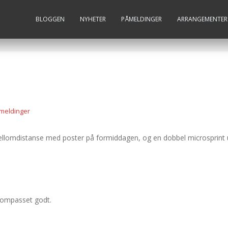
BLOGGEN
NYHETER
PÅMELDINGER
ARRANGEMENTER
meldinger
mellomdistanse med poster på formiddagen, og en dobbel microsprint 
e kompasset godt.