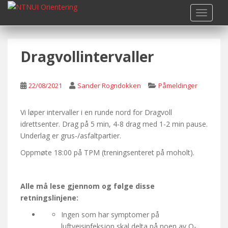
S
TOGGLE
k
i
p
Dragvollintervaller
t
o
m
22/08/2021
Sander Rogndokken
Påmeldinger
a
i
n
Vi løper intervaller i en runde nord for Dragvoll
c
idrettsenter. Drag på 5 min, 4-8 drag med 1-2 min pause.
o
Underlag er grus-/asfaltpartier.
n
Oppmøte 18:00 på TPM (treningsenteret på moholt).
t
e
n
Alle må lese gjennom og følge disse
t
retningslinjene:
Ingen som har symptomer på
luftveisinfeksjon skal delta på noen av O-