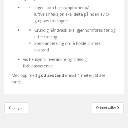
Ingen som har symptomer på
luftveisinfeksjon skal delta på noen av O-
gruppas treninger!
Grundig håndvask skal gjennomføres før og
etter trening.
Sterk anbefaling om å holde 2 meter
avstand.
Vis hensyn til hverandre og tilfeldig
forbipasserende.
Møt opp med
god avstand
(minst 1 meter) til alle
rundt.
Post
Langtur
O-intervaller
navigation