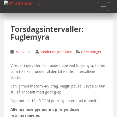
S
TOGGLE
k
i
p
Torsdagsintervaller:
t
o
Fuglemyra
m
a
i
05/09/2021
Sander Rogndokken
Påmeldinger
n
c
Vi løper intervaller i en runde oppe ved fuglemyra, for de
o
som ikke kan runden vil den bli vist før intervallene
n
starter.
t
Vanlig med mellom 4-8 drag, valgfri pause. Løypa er kun
e
sti, så anbefalt med godt grep.
n
t
Oppmøte kl 18 på TPM (treningsenteret på moholt).
Alle må lese gjennom og følge disse
retningslinjene: