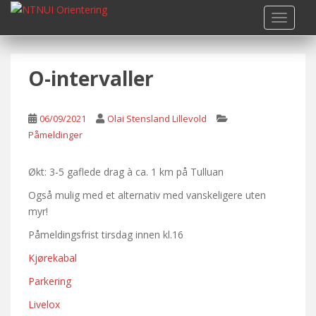
S
TOGGLE
k
i
p
O-intervaller
t
o
m
06/09/2021
Olai Stensland Lillevold
a
Påmeldinger
i
n
c
Økt: 3-5 gaflede drag à ca. 1 km på Tulluan
o
Også mulig med et alternativ med vanskeligere uten
n
myr!
t
Påmeldingsfrist tirsdag innen kl.16
e
n
Kjørekabal
t
Parkering
Livelox