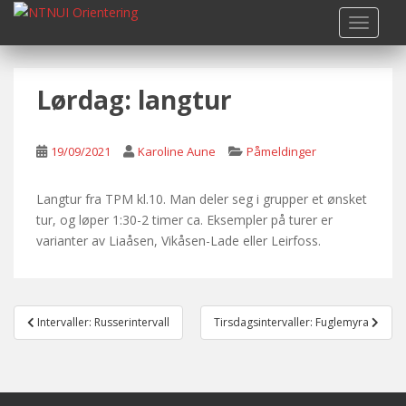
S
TOGGLE
k
i
p
Lørdag: langtur
t
o
m
19/09/2021
Karoline Aune
Påmeldinger
a
i
n
Langtur fra TPM kl.10. Man deler seg i grupper et ønsket
c
tur, og løper 1:30-2 timer ca. Eksempler på turer er
o
varianter av Liaåsen, Vikåsen-Lade eller Leirfoss.
n
t
e
Post
n
Intervaller: Russerintervall
Tirsdagsintervaller: Fuglemyra
navigation
t