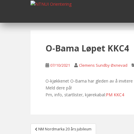
S
k
i
p
t
o
m
O-Bama Løpet KKC4
a
i
n
07/10/2021
Clemens Sundby Øxnevad
c
o
O-kjøkkenet O-Bama har gleden av å invitere 
n
Meld dere på!
t
Pm, info, startlister, kjørekabal:
PM KKC4
e
n
t
Post
NM Nordmarka 20 års jubileum