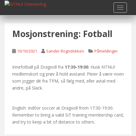
S
TOGGLE
k
i
p
Mosjonstrening: Fotball
t
o
m
10/10/2021
Sander Rogndokken
Påmeldinger
a
i
n
Innefotball på Dragvoll fra
17:30-19:00
. Husk NTNUI
c
medlemskort og prøv å hold avstand. Pleier å være noen
o
som jogger dit fra TPM, så følg med, eller avtal med
n
andre, på Slack.
t
e
English: Ind0or soccer at Dragvoll from 17:30-19:00.
n
Remember to bring a valid SiT training membership card,
t
and try to keep a bit of distance to others.