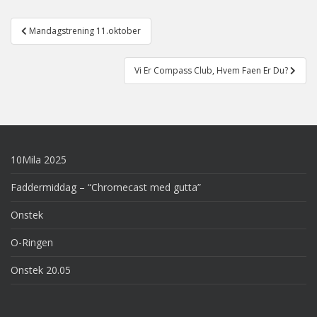
Post
Mandagstrening 11.oktober
navigation
Vi Er Compass Club, Hvem Faen Er Du?
10Mila 2025
Faddermiddag – “Chromecast med gutta”
Onstek
O-Ringen
Onstek 20.05