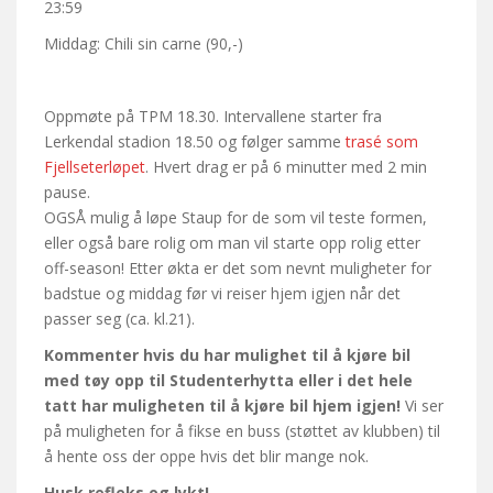
23:59
Middag: Chili sin carne (90,-)
Oppmøte på TPM 18.30. Intervallene starter fra
Lerkendal stadion 18.50 og følger samme
trasé som
Fjellseterløpet
. Hvert drag er på 6 minutter med 2 min
pause.
OGSÅ mulig å løpe Staup for de som vil teste formen,
eller også bare rolig om man vil starte opp rolig etter
off-season! Etter økta er det som nevnt muligheter for
badstue og middag før vi reiser hjem igjen når det
passer seg (ca. kl.21).
Kommenter hvis du har mulighet til å kjøre bil
med tøy opp til Studenterhytta eller i det hele
tatt har muligheten til å kjøre bil hjem igjen!
Vi ser
på muligheten for å fikse en buss (støttet av klubben) til
å hente oss der oppe hvis det blir mange nok.
Husk refleks og lykt!