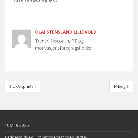
OLAI STENSLAND LILLEVOLD
Trener, livscoach, PT og
motivasjonsforedragsholder
Post
UKA-sprinten
H-helg
navigation
10Mila 2025
Faddermiddag – “Chromecast med gutta”