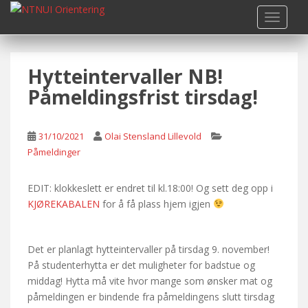
S
TOGGLE
k
i
p
Hytteintervaller NB!
t
o
Påmeldingsfrist tirsdag!
m
a
i
31/10/2021
Olai Stensland Lillevold
n
Påmeldinger
c
o
EDIT: klokkeslett er endret til kl.18:00! Og sett deg opp i
n
KJØREKABALEN
for å få plass hjem igjen
t
e
n
Det er planlagt hytteintervaller på tirsdag 9. november!
t
På studenterhytta er det muligheter for badstue og
middag! Hytta må vite hvor mange som ønsker mat og
påmeldingen er bindende fra påmeldingens slutt tirsdag