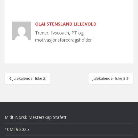
OLAI STENSLAND LILLEVOLD
Trener, livscoach, PT og
motivasjonsforedragsholder
Post
Julekalender luke 2:
Julekalender luke 3
navigation
Midt-Norsk Mesterskap Stafett
10Mila 2025