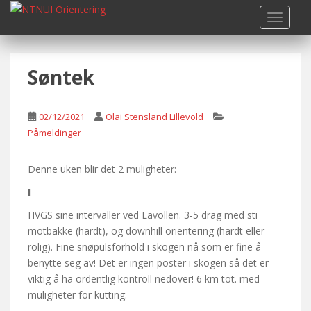
S
TOGGLE
k
i
p
Søntek
t
o
m
02/12/2021
Olai Stensland Lillevold
a
Påmeldinger
i
n
c
Denne uken blir det 2 muligheter:
o
I
n
HVGS sine intervaller ved Lavollen. 3-5 drag med sti
t
motbakke (hardt), og downhill orientering (hardt eller
e
rolig). Fine snøpulsforhold i skogen nå som er fine å
n
benytte seg av! Det er ingen poster i skogen så det er
t
viktig å ha ordentlig kontroll nedover! 6 km tot. med
muligheter for kutting.