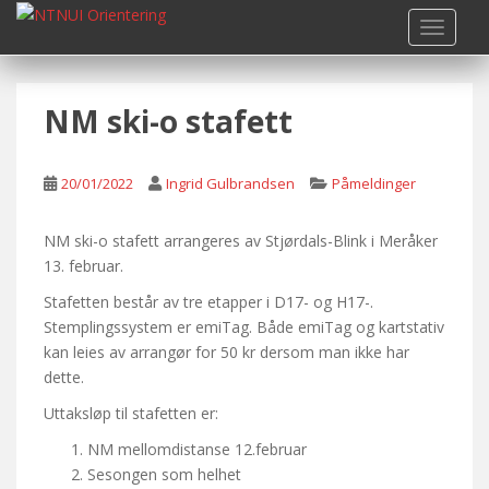
S
TOGGLE
k
i
p
NM ski-o stafett
t
o
m
20/01/2022
Ingrid Gulbrandsen
Påmeldinger
a
i
n
NM ski-o stafett arrangeres av Stjørdals-Blink i Meråker
c
13. februar.
o
Stafetten består av tre etapper i D17- og H17-.
n
Stemplingssystem er emiTag. Både emiTag og kartstativ
t
kan leies av arrangør for 50 kr dersom man ikke har
e
dette.
n
Uttaksløp til stafetten er:
t
NM mellomdistanse 12.februar
Sesongen som helhet