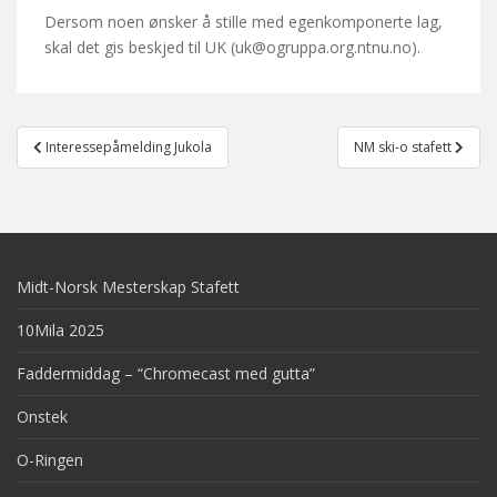
Dersom noen ønsker å stille med egenkomponerte lag,
skal det gis beskjed til UK (uk@ogruppa.org.ntnu.no).
Post
Interessepåmelding Jukola
NM ski-o stafett
navigation
Midt-Norsk Mesterskap Stafett
10Mila 2025
Faddermiddag – “Chromecast med gutta”
Onstek
O-Ringen