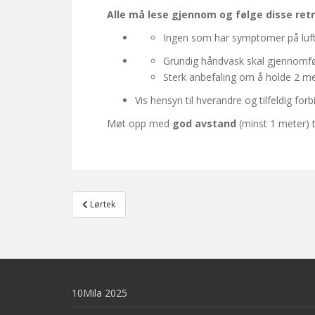
Alle må lese gjennom og følge disse ret
Ingen som har symptomer på luftv
Grundig håndvask skal gjennomfør
Sterk anbefaling om å holde 2 me
Vis hensyn til hverandre og tilfeldig for
Møt opp med
god avstand
(minst 1 meter) ti
Post
Lørtek
navigation
10Mila 2025