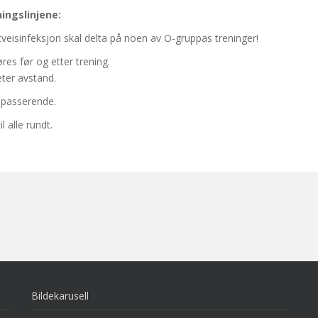
ningslinjene:
eisinfeksjon skal delta på noen av O-gruppas treninger!
es før og etter trening.
ter avstand.
bipasserende.
l alle rundt.
Bildekarusell