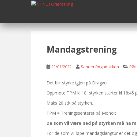
S
k
i
p
t
o
m
Mandagstrening
a
i
n
23/01/2022
Sander Rogndokken
Påm
c
o
Det blir styrke igjen på Dragvoll.
n
Oppmøte TPM kl 18, styrken starter kl 18:45 p
t
e
Maks 20 stk på styrken.
n
TPM = Treningssenteret på Moholt
t
De som vil være ned på styrken må ha m
For de som vil løpe mandagslangtur er det 