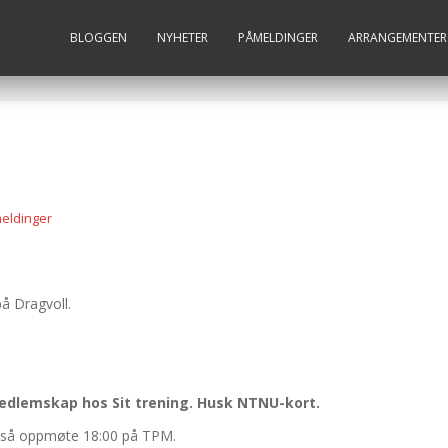
BLOGGEN
NYHETER
PÅMELDINGER
ARRANGEMENTER
eldinger
å Dragvoll.
edlemskap hos Sit trening. Husk NTNU-kort.
også oppmøte 18:00 på TPM.