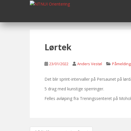
S
k
i
p
t
o
m
Lørtek
a
i
n
23/01/2022
Anders Vestøl
Påmelding
c
o
Det blir sprint-intervaller på Persaunet på lørd
n
5 drag med kunstige sperringer.
t
e
Felles avløping fra Treningssenteret på Moholt
n
t
Post