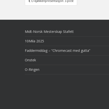
O-kjøkkenpresentasjon: 3.post
navigation
Midt-Norsk Mesterskap Stafett
10Mila 2025
Faddermiddag – “Chromecast med gutta”
Onstek
O-Ringen