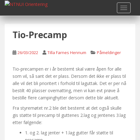
S
TOGGLE
k
i
p
Tio-Precamp
t
o
m
26/03/2022
Tilla Farnes Hennum
Påmeldinger
a
i
n
Tio-precampen er i år bestemt skal være åpen for alle
c
som vil, så sant det er plass. Dersom det ikke er plass til
o
alle vil det bli prioritert i forhold til laguttak. Det er per nå
n
bestilt 40 plasser overnatting, men vi kan evt prøve å
t
bestille flere campinghytter dersom dette blir aktuelt.
e
Fra styremøtet nr.2 ble det bestemt at det også skulle
n
gis støtte til precamp til guttenes 2.lag og jentenes 3.lag
t
etter følgende:
1. og 2. lag jenter + 1.lag gutter får støtte til
precamp.