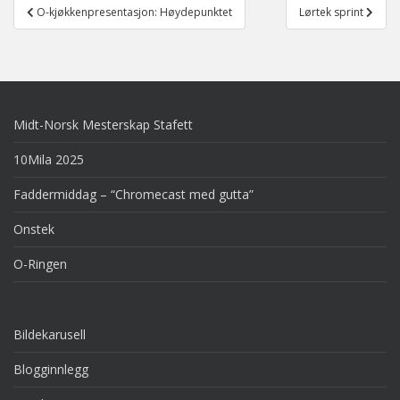
Post
O-kjøkkenpresentasjon: Høydepunktet
Lørtek sprint
navigation
Midt-Norsk Mesterskap Stafett
10Mila 2025
Faddermiddag – “Chromecast med gutta”
Onstek
O-Ringen
Bildekarusell
Blogginnlegg