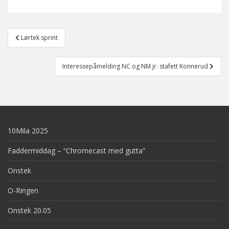
Post
Lørtek sprint
navigation
Interessepåmelding NC og NM jr. stafett Konnerud
10Mila 2025
Faddermiddag – “Chromecast med gutta”
Onstek
O-Ringen
Onstek 20.05