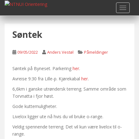
S
TOGGLE
k
i
p
Søntek
t
o
m
09/05/2022
Anders Vestøl
Påmeldinger
a
i
n
Søntek på Byneset. Parkering
her
.
c
Avreise 9:30 fra Lille-p. Kjørekabal
her
.
o
6,6km i ganske utrøndersk terreng. Samme område som
n
Torvnatta i fjor høst.
t
e
Gode kuttemuligheter.
n
Livelox ligger ute nå hvis du vil bruke o-range.
t
Veldig spennende terreng. Det vil kun være livelox til o-
range.