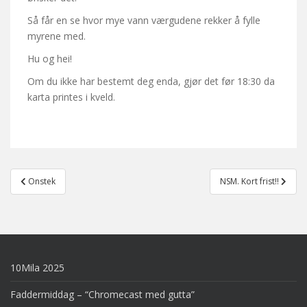
Så får en se hvor mye vann værgudene rekker å fylle
myrene med.
Hu og hei!
Om du ikke har bestemt deg enda, gjør det før 18:30 da
karta printes i kveld.
Post
Onstek
NSM. Kort frist!!
navigation
10Mila 2025
Faddermiddag – “Chromecast med gutta”