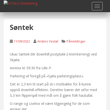
S
TOGGLE
k
i
p
Søntek
t
o
m
11/09/2022
Anders Vestøl
Påmeldinger
a
i
n
Ukas Søntek blir downhill postplukk (i kremterreng) ved
c
Skjøla.
o
Avreise kl. 09:30 fra Lille-P.
n
Parkering vil foregå på «Sjøla parkeringsplass».
t
e
Det er 2,3 km til start på sti i motbakke for å kunne
n
oppnå downhill-effekten. Deretter bærer det utfor med
t
5,3 km flipperspill med mål om å gjøre folk hautullat.
O-range og Livelox vil være tilgjengelig for de som
ønsker det.