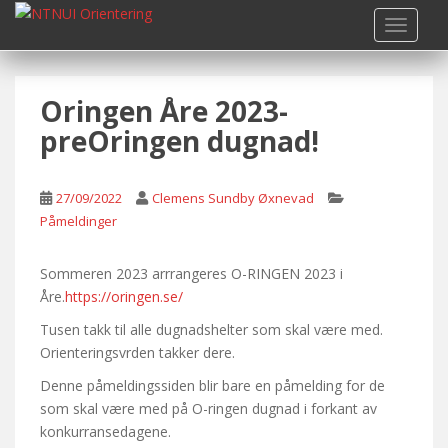
S
TOGGLE
k
i
p
Oringen Åre 2023-
t
o
preOringen dugnad!
m
a
i
27/09/2022
Clemens Sundby Øxnevad
n
Påmeldinger
c
o
Sommeren 2023 arrrangeres O-RINGEN 2023 i
n
Åre.
https://oringen.se/
t
Tusen takk til alle dugnadshelter som skal være med.
e
Orienteringsvrden takker dere.
n
t
Denne påmeldingssiden blir bare en påmelding for de
som skal være med på O-ringen dugnad i forkant av
konkurransedagene.