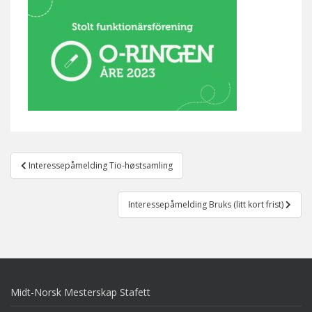
Post
Interessepåmelding Tio-høstsamling
navigation
Interessepåmelding Bruks (litt kort frist)
Midt-Norsk Mesterskap Stafett