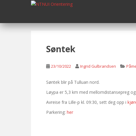
S
k
i
p
t
o
m
Søntek
a
i
n
23/10/2022
Ingrid Gulbrandsen
Påme
c
o
Søntek blir på Tulluan nord.
n
Løypa er 5,3 km med mellomdistansepreg og ku
t
e
Avreise fra Lille-p kl. 09:30, sett deg opp i
kjør
n
Parkering:
her
t