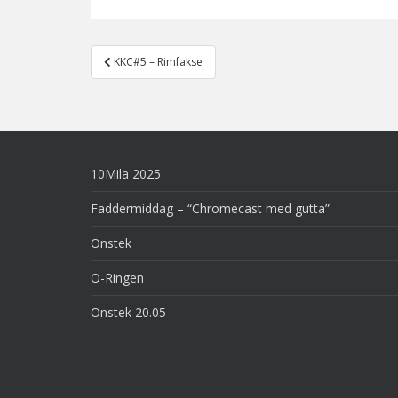
Post
KKC#5 – Rimfakse
navigation
10Mila 2025
Faddermiddag – “Chromecast med gutta”
Onstek
O-Ringen
Onstek 20.05