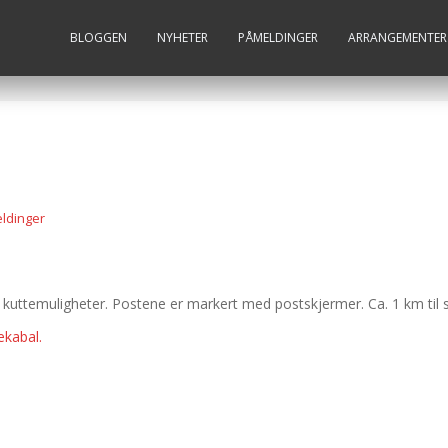
BLOGGEN
NYHETER
PÅMELDINGER
ARRANGEMENTER
ldinger
ttemuligheter. Postene er markert med postskjermer. Ca. 1 km til s
ekabal.