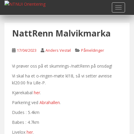
S
TOGGLE
k
i
p
NattRenn Malvikmarka
t
o
m
17/04/2023
Anders Vestøl
Påmeldinger
a
i
n
Vi prøver oss på et skumrings-/nattRenn på onsdag!
c
Vi skal ha et o-ringen-møte kl18, så vi setter avreise
o
kl20:00 fra Lille-P.
n
Kjørekabal
her
.
t
e
Parkering ved
Abrahallen
.
n
Dudes : 5.4km
t
Babes : 4.7km
Livelox
her
.