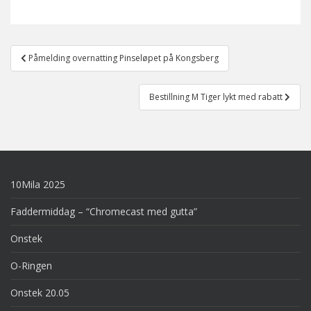
Post
Påmelding overnatting Pinseløpet på Kongsberg
navigation
Bestillning M Tiger lykt med rabatt
10Mila 2025
Faddermiddag – “Chromecast med gutta”
Onstek
O-Ringen
Onstek 20.05