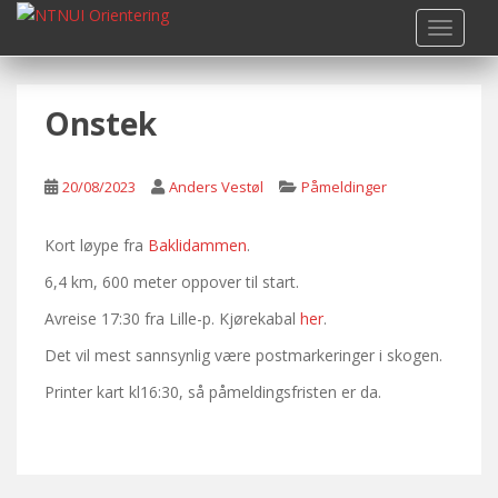
S
TOGGLE
k
i
p
Onstek
t
o
m
20/08/2023
Anders Vestøl
Påmeldinger
a
i
n
Kort løype fra
Baklidammen
.
c
6,4 km, 600 meter oppover til start.
o
Avreise 17:30 fra Lille-p. Kjørekabal
her
.
n
t
Det vil mest sannsynlig være postmarkeringer i skogen.
e
Printer kart kl16:30, så påmeldingsfristen er da.
n
t