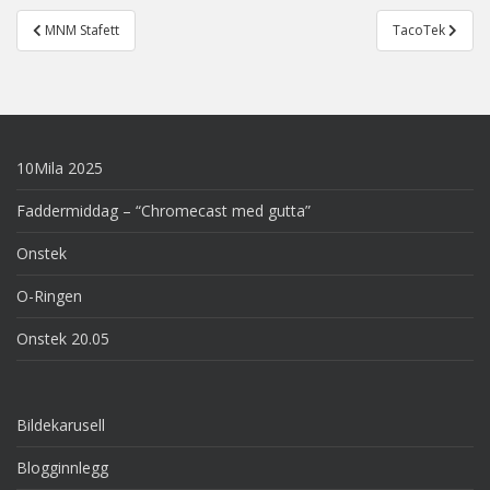
Post
MNM Stafett
TacoTek
navigation
10Mila 2025
Faddermiddag – “Chromecast med gutta”
Onstek
O-Ringen
Onstek 20.05
Bildekarusell
Blogginnlegg